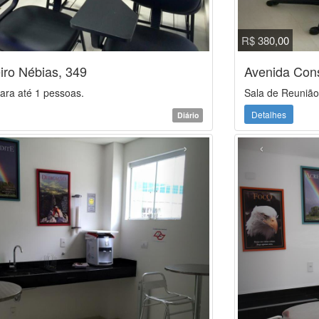
R$ 380,00
iro Nébias, 349
Avenida Cons
ara até 1 pessoas.
Sala de Reunião
Detalhes
Diário
›
‹