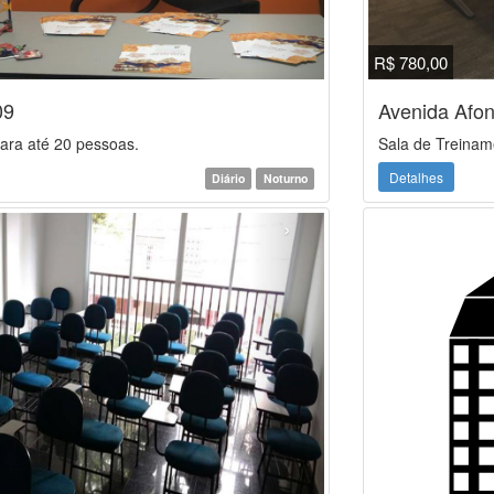
R$ 780,00
09
Avenida Afo
ara até 20 pessoas.
Sala de Treinam
Detalhes
Diário
Noturno
›