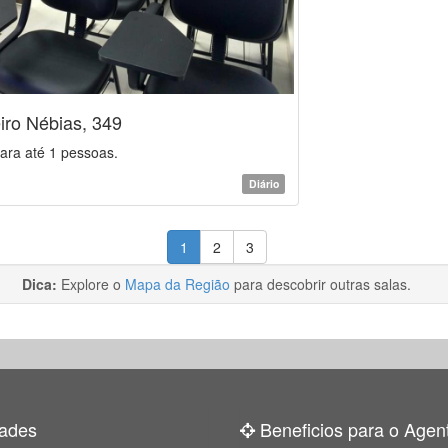
iro Nébias, 349
ara até 1 pessoas.
Diário
1
2
3
Dica:
Explore o
Mapa da Região
para descobrir outras salas.
ades
Beneficios para o Agen