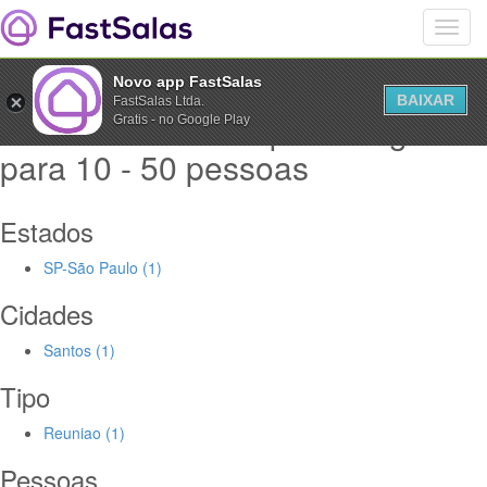
Novo app FastSalas
BAIXAR
FastSalas Ltda.
Salas de Reuniao para alugar
Gratis - no Google Play
para 10 - 50 pessoas
Estados
SP-São Paulo (1)
Cidades
Santos (1)
Tipo
Reuniao (1)
Pessoas