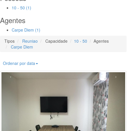
10 - 50 (1)
Agentes
Carpe Diem (1)
Tipos
Reuniao
Capacidade
10 - 50
Agentes
Carpe Diem
Ordenar por data
‹
›