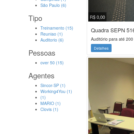
São Paulo (6)
Tipo
R$ 0,00
Treinamento (15)
Quadra SEPN 516
Reuniao (1)
Auditório para até 200
Auditorio (6)
Detalhes
Pessoas
over 50 (15)
Agentes
Sincor-SP (1)
Working4You (1)
(1)
MARIO (1)
Clovis (1)