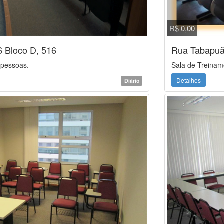
R$ 0,00
 Bloco D, 516
Rua Tabapuã
 pessoas.
Sala de Treinam
Detalhes
Diário
‹