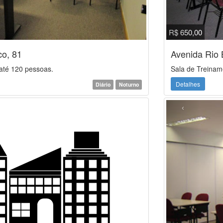
R$ 650,00
co, 81
Avenida Rio 
até 120 pessoas.
Sala de Treinam
Detalhes
Diário
Noturno
‹