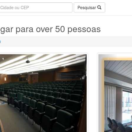
Pesquisar
ugar para over 50 pessoas
0
›
‹