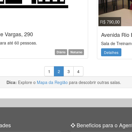
R$ 790,00
te Vargas, 290
Avenida Rio 
ara até 60 pessoas.
Sala de Treinam
Detalhes
Diário
Noturno
1
2
3
4
Dica:
Explore o
Mapa da Região
para descobrir outras salas.
ades
Beneficios para o Agen