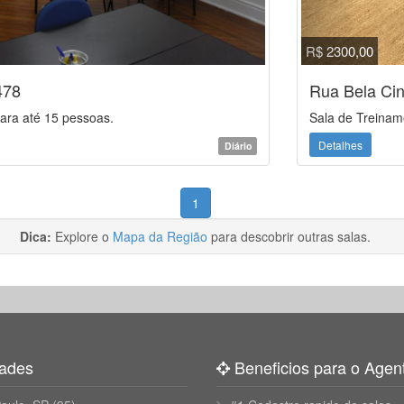
R$ 2300,00
478
Rua Bela Cin
ara até 15 pessoas.
Sala de Treinam
Detalhes
Diário
1
Dica:
Explore o
Mapa da Região
para descobrir outras salas.
ades
Beneficios para o Agen