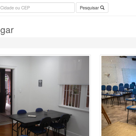
Pesquisar
ugar
›
‹