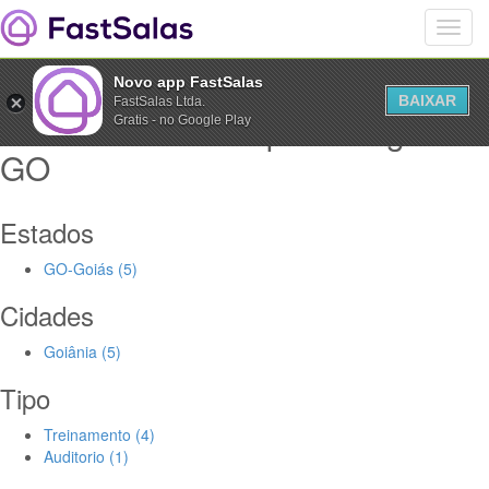
Novo app FastSalas
BAIXAR
FastSalas Ltda.
Salas Comerciais para alugar
Gratis - no Google Play
GO
Estados
GO-Goiás (5)
Cidades
Goiânia (5)
Tipo
Treinamento (4)
Auditorio (1)