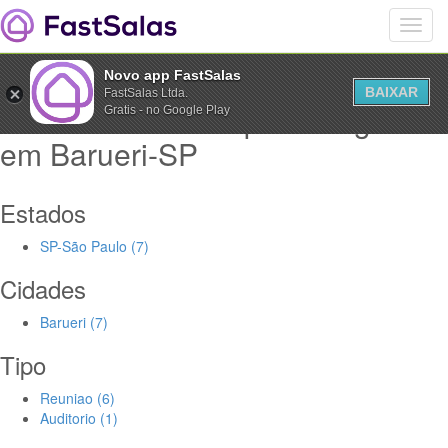
Novo app FastSalas
BAIXAR
FastSalas Ltda.
Salas Comerciais para alugar
Gratis - no Google Play
em Barueri-SP
Estados
SP-São Paulo (7)
Cidades
Barueri (7)
Tipo
Reuniao (6)
Auditorio (1)