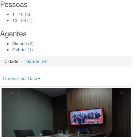
Pessoas
1 - 10 (5)
10 - 50 (1)
Agentes
Simone (6)
Gabriel (1)
Cidade
Barueri-SP
Ordenar por Data
‹
›