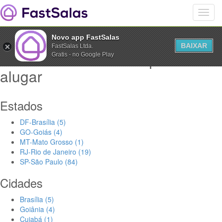
Novo app FastSalas
BAIXAR
FastSalas Ltda.
Salas de Treinamento para
Gratis - no Google Play
alugar
Estados
DF-Brasília (5)
GO-Goiás (4)
MT-Mato Grosso (1)
RJ-Rio de Janeiro (19)
SP-São Paulo (84)
Cidades
Brasília (5)
Goiânia (4)
Cuiabá (1)