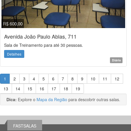
R$ 600,00
Avenida João Paulo Ablas, 711
Sala de Treinamento para até 30 pessoas.
Detalhes
Diário
1
2
3
4
5
6
7
8
9
10
11
12
13
14
15
16
17
18
19
Dica:
Explore o
Mapa da Região
para descobrir outras salas.
FASTSALAS