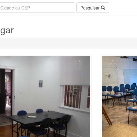
Pesquisar
ugar
›
‹