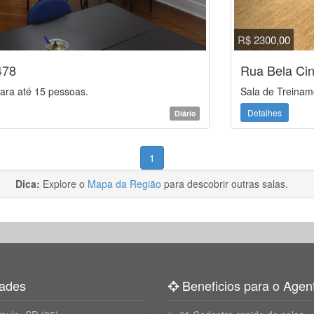
R$ 2300,00
478
Rua Bela Cin
ara até 15 pessoas.
Sala de Treinam
Detalhes
Diário
1
Dica:
Explore o
Mapa da Região
para descobrir outras salas.
ades
Beneficios para o Agen