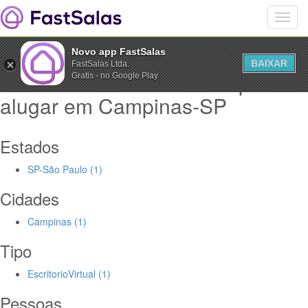
Novo app FastSalas
BAIXAR
FastSalas Ltda.
Salas de EscritorioVirtual para
Gratis - no Google Play
alugar em Campinas-SP
Estados
SP-São Paulo (1)
Cidades
Campinas (1)
Tipo
EscritorioVirtual (1)
Pessoas