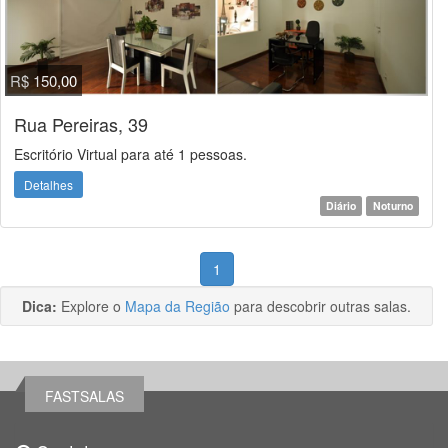
R$ 150,00
Rua Pereiras, 39
Escritório Virtual para até 1 pessoas.
Detalhes
Diário
Noturno
1
Dica:
Explore o
Mapa da Região
para descobrir outras salas.
FASTSALAS