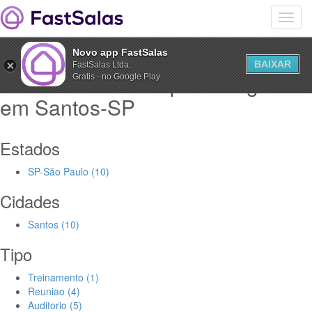
Novo app FastSalas
BAIXAR
FastSalas Ltda.
Salas Comerciais para alugar
Gratis - no Google Play
em Santos-SP
Estados
SP-São Paulo (10)
Cidades
Santos (10)
Tipo
Treinamento (1)
Reuniao (4)
Auditorio (5)