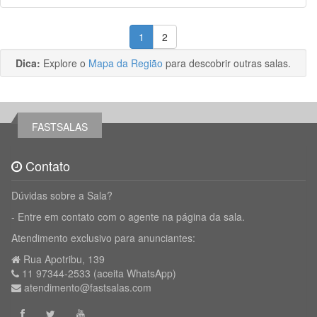
1
2
Dica:
Explore o
Mapa da Região
para descobrir outras salas.
FASTSALAS
Contato
Dúvidas sobre a Sala?
- Entre em contato com o agente na página da sala.
Atendimento exclusivo para anunciantes:
Rua Apotribu, 139
11 97344-2533 (aceita WhatsApp)
atendimento@fastsalas.com