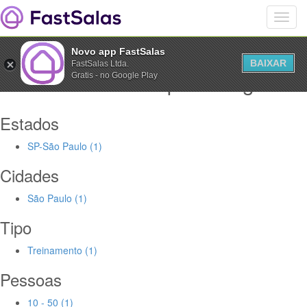
Novo app FastSalas
BAIXAR
FastSalas Ltda.
Salas Comerciais para alugar
Gratis - no Google Play
Estados
SP-São Paulo (1)
Cidades
São Paulo (1)
Tipo
Treinamento (1)
Pessoas
10 - 50 (1)